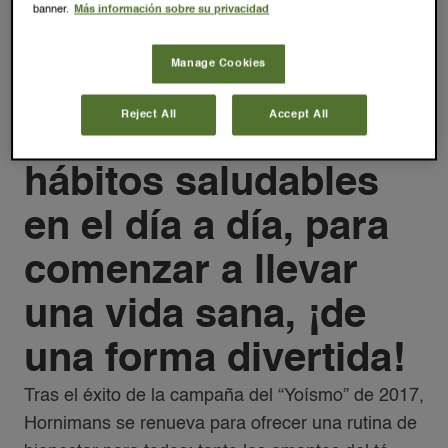
Hornimans 2019,
banner.
Más información sobre su privacidad
llamada “Reto
Manage Cookies
Hornimans 21 días”,
Reject All
Accept All
buscaba incorporar
hábitos saludables
en el día a día, para
comenzar a llevar
una vida sana, ¡de
una forma divertida!
Tras el éxito de la campaña del “Yoísmo” de 2017,
Hornimans se renueva para ofrecer una rutina de