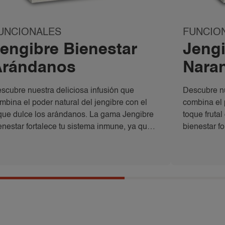
UNCIONALES
FUNCIO
engibre Bienestar
Jengi
Arándanos
Nara
scubre nuestra deliciosa infusión que
Descubre nu
mbina el poder natural del jengibre con el
combina el 
que dulce los arándanos. La gama Jengibre
toque frutal
enestar fortalece tu sistema inmune, ya que
bienestar f
 jengibre actúa como refuerzo para las
el jengibre
fensas naturales de tu cuerpo y ayuda a
defensas na
ntrolar la inflamación.
controlar la