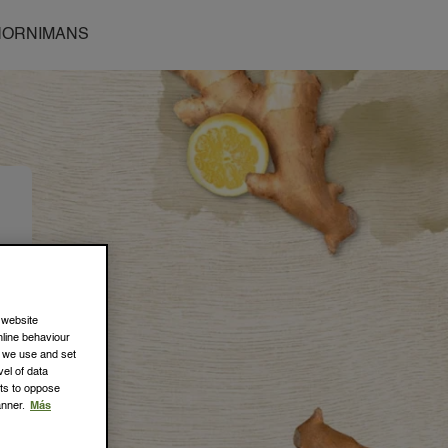
HORNIMANS
 website
online behaviour
s we use and set
el of data
hts to oppose
anner.
Más