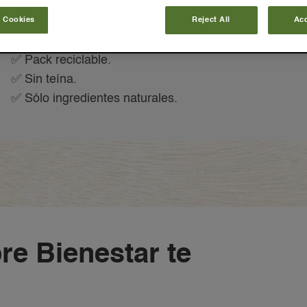
 Cookies
Reject All
Acc
✅ Ayuda a tu sistema inmune​.
✅ Certificación Rainforest Alliance​.
✅ Pack reciclable​.
✅ Sin teína.
✅ Sólo ingredientes naturales.
re Bienestar te