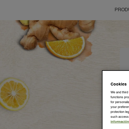
PROD
Cookies
We and third
functions pro
for personal
your prefere
protection l
such access. 
información