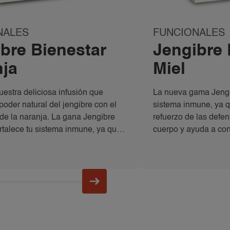
NALES
FUNCIONALES
bre Bienestar
Jengibre 
nja
Miel
estra deliciosa infusión que
La nueva gama Jengib
poder natural del jengibre con el
sistema inmune, ya q
 de la naranja. La gana Jengibre
refuerzo de las defen
ortalece tu sistema inmune, ya que
cuerpo y ayuda a cont
 actúa como refuerzo para las
turales de tu cuerpo y ayuda a
 inflamación.