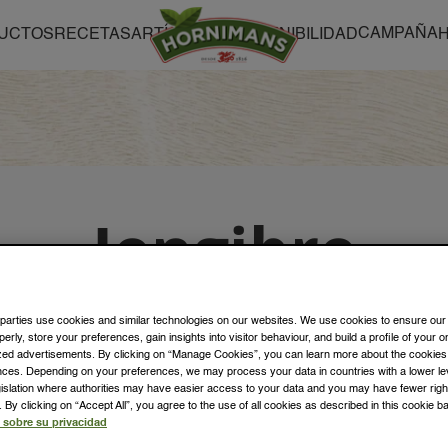
CAMPAÑA
UCTOS
RECETAS
ARTÍCULOS
SOSTENIBILIDAD
Jengibre
Bienestar
 parties use cookies and similar technologies on our websites. We use cookies to ensure our
perly, store your preferences, gain insights into visitor behaviour, and build a profile of your 
ized advertisements. By clicking on “Manage Cookies”, you can learn more about the cookie
nces. Depending on your preferences, we may process your data in countries with a lower lev
egislation where authorities may have easier access to your data and you may have fewer rig
La nueva gama Hornimans Jengibre Bienestar
By clicking on “Accept All”, you agree to the use of all cookies as described in this cookie b
combina el poder del jengibre con un toque frutal.​
 sobre su privacidad