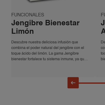
FUNCIONALES
F
Jengibre Bienestar
J
Limón
Descubre nuestra deliciosa infusión que
De
combina el poder natural del jengibre con el
co
toque ácido del limón. La gama Jengibre
to
bienestar fortalece tu sistema inmune, ya que
bi
el jengibre actúa como refuerzo para las
el
defensas naturales de tu cuerpo y ayuda a
de
controlar la inflamación.
co