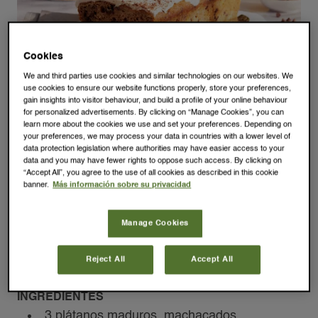
Cookies
We and third parties use cookies and similar technologies on our websites. We
use cookies to ensure our website functions properly, store your preferences,
gain insights into visitor behaviour, and build a profile of your online behaviour
for personalized advertisements. By clicking on “Manage Cookies”, you can
learn more about the cookies we use and set your preferences. Depending on
your preferences, we may process your data in countries with a lower level of
data protection legislation where authorities may have easier access to your
data and you may have fewer rights to oppose such access. By clicking on
“Accept All”, you agree to the use of all cookies as described in this cookie
BANANA BREAD
banner.
Más información sobre su privacidad
Manage Cookies
UTENSILIOS
Bol, t
enedor, v
arillas, m
olde para cake o plumcake y
Reject All
Accept All
p
apel de horno
INGREDIENTES
3 plátanos maduros, machacados