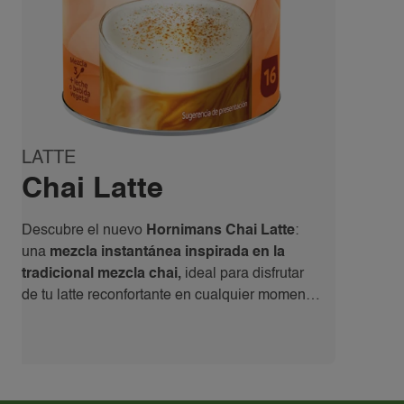
LATTE
Chai Latte
Descubre el nuevo
Hornimans Chai Latte
:
una
mezcla instantánea inspirada en la
tradicional mezcla chai,
ideal para disfrutar
de tu latte reconfortante en cualquier momento
del día. Esta receta combina especias
aromáticas para ofrecer un
latte delicioso y
cremoso, fácil de preparar
y perfecto para
acompañarte en tu día a día. Además,
no
contiene leche
, por lo que es
apta para