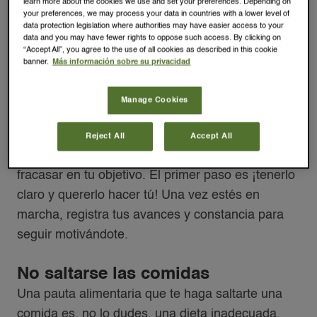
ENERGÍA, LÍNEA
learn more about the cookies we use and set your preferences. Depending on
your preferences, we may process your data in countries with a lower level of
data protection legislation where authorities may have easier access to your
data and you may have fewer rights to oppose such access. By clicking on
Cómo tener una
“Accept All”, you agree to the use of all cookies as described in this cookie
banner.
Más información sobre su privacidad
alimentación más sana
Manage Cookies
Estar motivado
La falta de motivación, si la decisión del cambio
Reject All
Accept All
no es tuya, es un factor que, casi seguro, te hará
fracasar en tu objetivo. El primer paso es ¡tenerlo
claro y quererlo hacer tú! Una vez estés en
marcha, registra tus avances y constancia para
seguir motivándote.
No saltarse las comidas
Una pauta alimentaria que te haga saltarte una
comida es, no lo dudes, una dieta inadecuada.