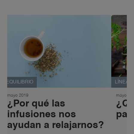
EQUILIBRIO
LÍNEA
mayo 2019
mayo 20
¿Por qué las
¿Qu
infusiones nos
par
ayudan a relajarnos?