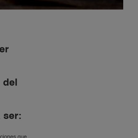
er
 del
 ser:
cciones que