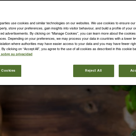
aprender a comer bien y, a la vez, proporcionar a tu org
ientes que necesitas de una forma nada aburrida, ¡este es
 parties use cookies and similar technologies on our websites. We use cookies to ensure our
perly, store your preferences, gain insights into visitor behaviour, and build a profile of your 
ized advertisements. By clicking on “Manage Cookies”, you can learn more about the cookie
nces. Depending on your preferences, we may process your data in countries with a lower lev
egislation where authorities may have easier access to your data and you may have fewer rig
By clicking on “Accept All”, you agree to the use of all cookies as described in this cookie b
 sobre su privacidad
 Cookies
Reject All
Acc