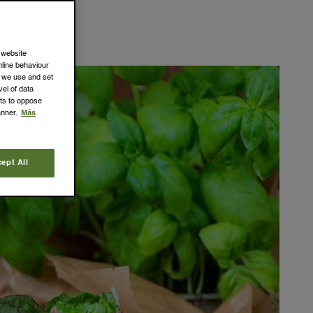
anismo todos
 tu post!
 website
online behaviour
s we use and set
el of data
hts to oppose
anner.
Más
ept All