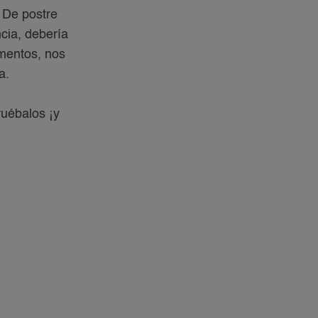
. De postre
ncia, debería
imentos, nos
a.
ruébalos ¡y