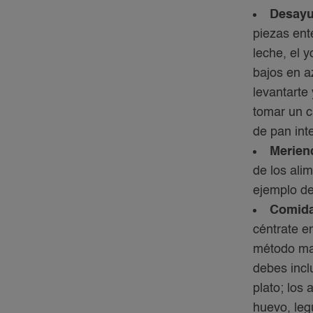
Desay
piezas ent
leche, el 
bajos en a
levantarte
tomar un c
de pan in
Merien
de los ali
ejemplo de
Comida
céntrate e
método mar
debes inclu
plato; los
huevo, legu