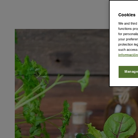
Si quieres 
los nutr
Cookies
We and third
functions pro
for personal
your prefere
protection l
such access. 
información
Manage