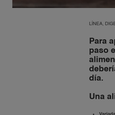
LÍNEA, DIG
Para a
paso e
alimen
deberí
día.
Una al
Variad