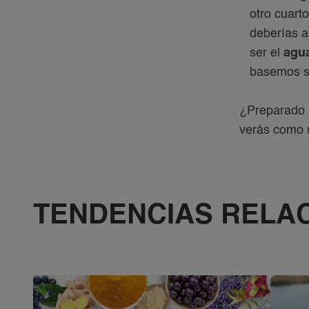
otro cuarto
deberías a
ser el
agu
basemos si
¿Preparado p
verás como n
TENDENCIAS RELA