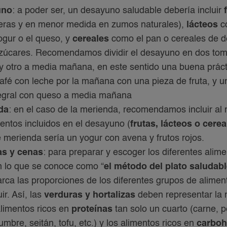
uno
: a poder ser, un desayuno saludable debería incluir
eras y en menor medida en zumos naturales),
lácteos
c
yogur o el queso, y
cereales
como el pan o cereales de 
zúcares. Recomendamos dividir el desayuno en dos tom
 y otro a media mañana, en este sentido una buena práct
afé con leche por la mañana con una pieza de fruta, y u
tegral con queso a media mañana
da
: en el caso de la merienda, recomendamos incluir a
mentos incluidos en el desayuno (
frutas, lácteos o cerea
 merienda sería un yogur con avena y frutos rojos.
s y cenas
: para preparar y escoger los diferentes alim
n lo que se conoce como “
el método del plato saludab
ca las proporciones de los diferentes grupos de alimen
ir. Así, las
verduras y hortalizas
deben representar la 
 alimentos ricos en
proteínas
tan solo un cuarto (carne, 
mbre, seitán, tofu, etc.) y los alimentos ricos en
carboh