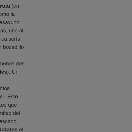
fruta
(en
omo la
desayuno
as, uno al
ica sería
n bocadillo
l menos dos
les
). Un
entos
le
”. Este
tos que
mitad del
pescado,
idratos
el