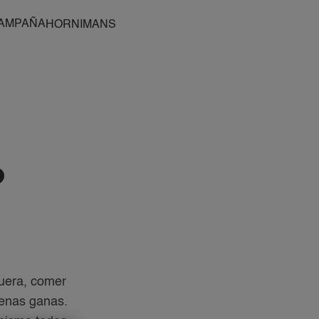
AMPAÑA
HORNIMANS
?
uera, comer
penas ganas.