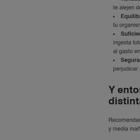
te alejen 
Equili
tu organis
Suficie
ingesta to
al gasto e
Segura
perjudicar
Y ento
distin
Recomendamo
y media mañ