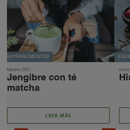
SUPERALIMENTOS
EQUI
febrero 2021
mayo
Jengibre con té
Hi
matcha
LEER MÁS