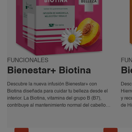
FUNCIONALES
FU
Bienestar+ Biotina
Bi
Descubre la nueva infusión Bienestar+ con
Descu
Biotina diseñada para cuidar tu belleza desde el
Hierr
interior. La Biotina, vitamina del grupo B (B7),
y rec
contribuye al mantenimiento normal del cabello,
de Hi
la piel y las uñas. Esta deliciosa infusión combina
reduc
sus beneficios con suaves notas florales y
biene
afrutadas, ofreciéndote un momento de bienestar
dulce