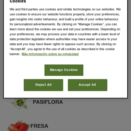
bolsita de té al día antes de acostarse. Solo para
Cookies
su uso ocasional y/o intermitente. La melatonina
We and third parties use cookies and similar technologies on our websites. We
use cookies to ensure our website functions properly, store your preferences,
puede causar somnolencia; no conduzca ni
gain insights into visitor behaviour, and build a profile of your online behaviour
maneje maquinaria. No consumir con alcohol. Los
for personalized advertisements. By clicking on “Manage Cookies”, you can
learn more about the cookies we use and set your preferences. Depending on
complementos alimenticios no deben utilizarse
your preferences, we may process your data in countries with a lower level of
data protection legislation where authorities may have easier access to your
como sustituto de una dieta equilibrada.
data and you may have fewer rights to oppose such access. By clicking on
Hornimans recomienda mantener una dieta
“Accept All”, you agree to the use of all cookies as described in this cookie
banner.
Más información sobre su privacidad
variada y equilibrada. Contiene 1 mg de
melatonina por bolsita.
Manage Cookies
Reject All
Accept All
MANZANILLA
MELISA
PASIFLORA
FRESA