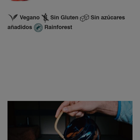
Vegano
Sin Gluten
Sin azúcares
añadidos
Rainforest