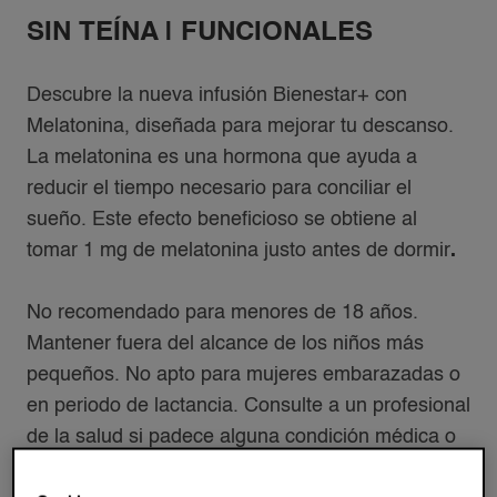
SIN TEÍNA | FUNCIONALES
Descubre la nueva infusión Bienestar+ con
Melatonina, diseñada para mejorar tu descanso.
La melatonina es una hormona que ayuda a
reducir el tiempo necesario para conciliar el
sueño. Este efecto beneficioso se obtiene al
tomar 1 mg de melatonina justo antes de dormir
.
No recomendado para menores de 18 años.
Mantener fuera del alcance de los niños más
pequeños. No apto para mujeres embarazadas o
en periodo de lactancia. Consulte a un profesional
de la salud si padece alguna condición médica o
está tomando medicación. Use máximo 1 de