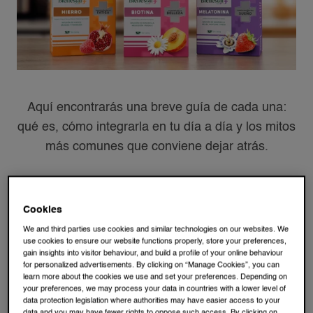
Aquí encontrarás una breve guía de cada una:
qué es, cómo integrarla en tu día a día y los mitos
más comunes que conviene dejar atrás.
Cookies
We and third parties use cookies and similar technologies on our websites. We
use cookies to ensure our website functions properly, store your preferences,
gain insights into visitor behaviour, and build a profile of your online behaviour
for personalized advertisements. By clicking on “Manage Cookies”, you can
learn more about the cookies we use and set your preferences. Depending on
your preferences, we may process your data in countries with a lower level of
data protection legislation where authorities may have easier access to your
data and you may have fewer rights to oppose such access. By clicking on