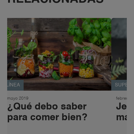
LÍNEA
SUPER
mayo 2019
febrero 
¿Qué debo saber
Jen
para comer bien?
mat