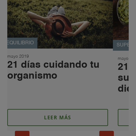
EQUILIBRIO
SUPER
mayo 2019
mayo 20
21 días cuidando tu
21 
organismo
sup
die
LEER MÁS